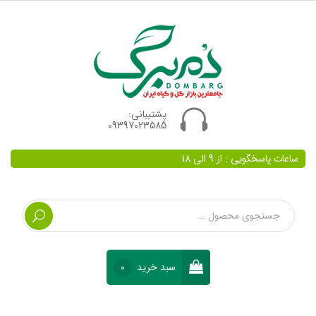
پشتیبانی:
09397023585
ساعات پاسخگویی : از 9 الی 18
سبد خرید
0