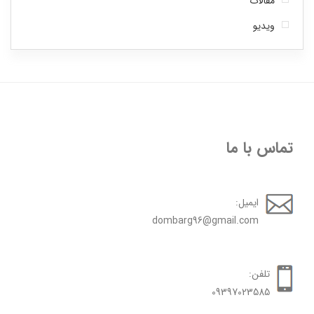
مقالات
ویدیو
تماس با ما
ایمیل:
dombarg96@gmail.com
تلفن:
09397023585