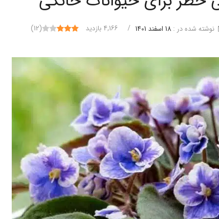
 خطر برای حیوانات خانگی
/
4,166 بازدید
(
12
)
نوشته شده در :
18 اسفند 1401