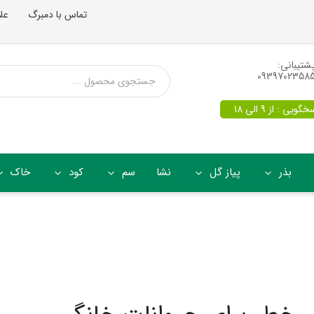
تماس با دمبرگ
عل
شتیبانی:
0939702358
یی : از 9 الی 18
بذر
پیاز گل
نشا
سم
کود
خاک