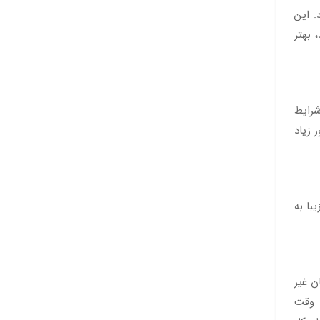
. این
 بهتر
شرایط
 زیاد
با به
ن غیر
د وقت