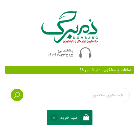
پشتیبانی:
09397023585
ساعات پاسخگویی : از 9 الی 18
سبد خرید
0