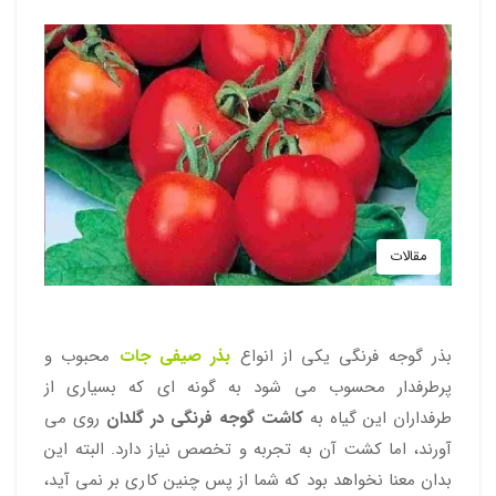
ابزار باغبانی
بذر تره
بذر کدو
سایر پیازها
گل زاموفیلیا
سم کنه کش
خاک بونسای
کود گلخانه‌ای
گلدان پلاستیکی
بذر گل جعفری
بذر سنبل الطیب
بذر عمده صیفی جات
آموزش
گل ارکیده
بذر مرزه
بذر فلفل
سم علف کش
کود کشاورزی
بذر کاکتوس
بذر شیرین بیان
بذر عمده سبزیجات
خاک بنفشه آفریقایی
لوازم آبیاری و تجهیزات باغبانی
کود NPK
وبلاگ
بذر پیاز
گل کروتون
بذر چمن
ورمیکولیت
بذر شوید
بذر کاسنی
قیچی باغبانی
بذر عمده گل های زینتی
ویدیو
کود مایع
کوکوپیت
بیلچه باغبانی
بذر فیسالیس
بذر سایر گل های زینتی
بذر خیار
پیت ماس
چنگک باغبانی
هورمون های گیاهی
پوکه
شن کش باغبانی
مقالات
دستکش باغبانی
سینی کشت (سینی نشا)
بذر گوجه فرنگی یکی از انواع
بذر صیفی جات
محبوب و
چاقو پیوند
پرطرفدار محسوب می شود به گونه ای که بسیاری از
طرفداران این گیاه به
کاشت گوجه فرنگی در گلدان
روی می
آورند، اما کشت آن به تجربه و تخصص نیاز دارد. البته این
بدان معنا نخواهد بود که شما از پس چنین کاری بر نمی آید،