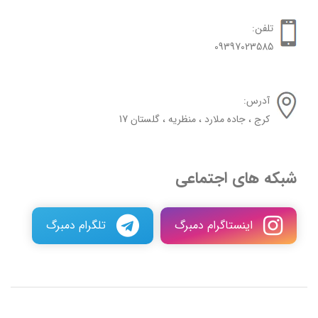
تلفن:
09397023585
آدرس:
کرج ، جاده ملارد ، منظریه ، گلستان 17
شبکه های اجتماعی
اینستاگرام دمبرگ
تلگرام دمبرگ