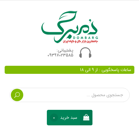
پشتیبانی:
09397023585
ساعات پاسخگویی : از 9 الی 18
سبد خرید
0