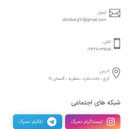
ایمیل:
dombarg96@gmail.com
تلفن:
09397023585
آدرس:
کرج ، جاده ملارد ، منظریه ، گلستان 17
شبکه های اجتماعی
اینستاگرام دمبرگ
تلگرام دمبرگ