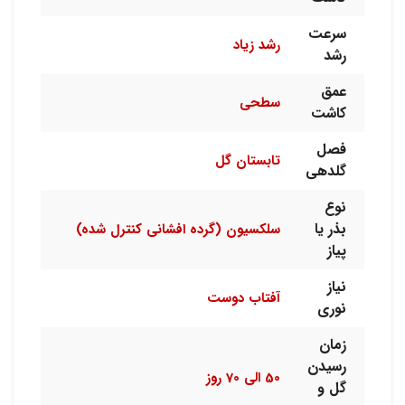
سرعت
رشد زیاد
رشد
عمق
سطحی
کاشت
فصل
تابستان گل
گلدهی
نوع
بذر یا
سلکسیون (گرده افشانی کنترل شده)
پیاز
نیاز
آفتاب دوست
نوری
زمان
رسیدن
50 الی 70 روز
گل و