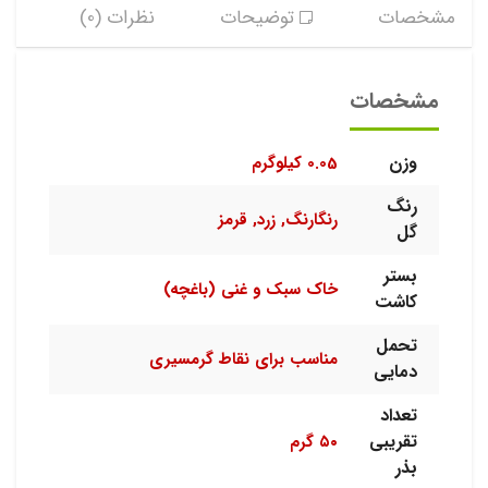
مشخصات
توضیحات
نظرات (0)
مشخصات
وزن
0.05 کیلوگرم
رنگ
رنگارنگ, زرد, قرمز
گل
بستر
خاک سبک و غنی (باغچه)
کاشت
تحمل
مناسب برای نقاط گرمسیری
دمایی
تعداد
تقریبی
۵۰ گرم
بذر