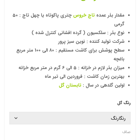
گل
گل
مینا
داوو
مقدار بذر عمده
تاج خروس
چتری پاکوتاه یا چهل تاج : 50
چمن
دی
گرمی
ی
الوا
نوع بذر : سلکسیون ( گرده افشانی کنترل شده )
پاکو
ن
شرکت تولید کننده : نوین سبز پرور
تاه
پاکو
سطح پوشش برای کاشت مستقیم : 80 الی 100 متر مربع
تاه
باغچه
میزان بذر لازم در خزانه : 5 الی 6 گرم در متر مربع خزانه
بهترین زمان کاشت : فروردین الی تیر ماه
اولین گلدهی در سال :
تابستان گل
رنگ گل
صاف