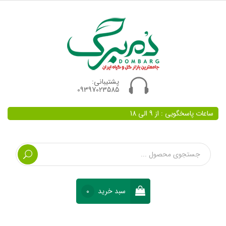
پشتیبانی:
09397023585
ساعات پاسخگویی : از 9 الی 18
سبد خرید
0