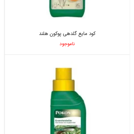
کود مایع گلدهی پوکون هلند
ناموجود