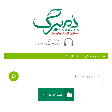
پشتیبانی:
09397023585
ساعات پاسخگویی : از 9 الی 18
سبد خرید
0