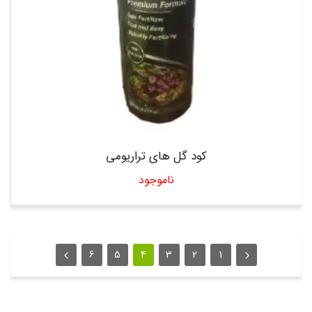
کود گل های تراریومی
ناموجود
6
5
4
3
2
1