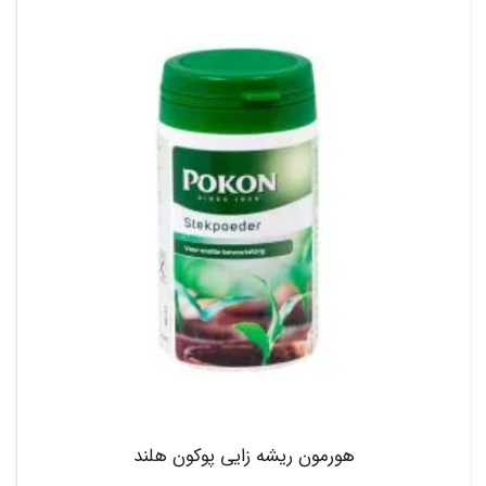
هورمون ریشه زایی پوکون هلند