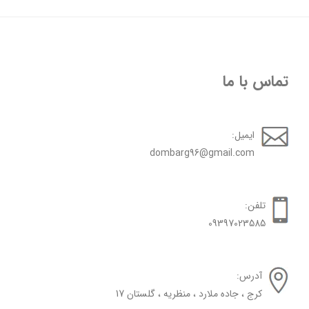
تماس با ما
ایمیل:
dombarg96@gmail.com
تلفن:
09397023585
آدرس:
کرج ، جاده ملارد ، منظریه ، گلستان 17