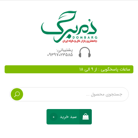
پشتیبانی:
09397023585
ساعات پاسخگویی : از 9 الی 18
سبد خرید
0