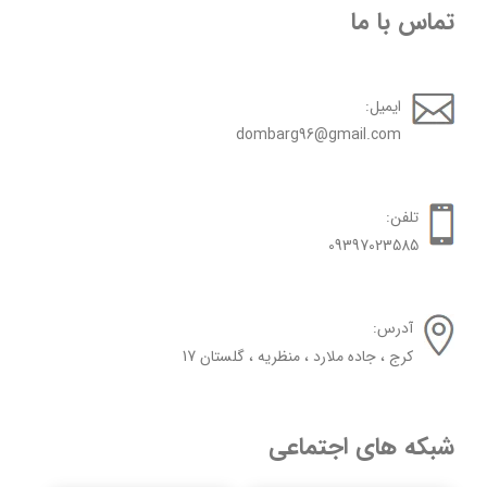
تماس با ما
ایمیل:
dombarg96@gmail.com
تلفن:
09397023585
آدرس:
کرج ، جاده ملارد ، منظریه ، گلستان 17
شبکه های اجتماعی