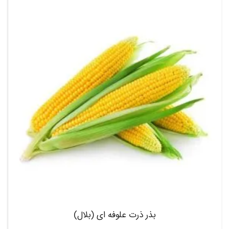
بذر ذرت علوفه ای (بلال)