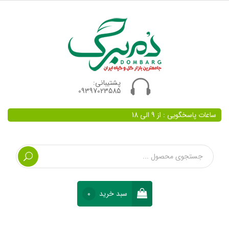
پشتیبانی:
09397023585
ساعات پاسخگویی : از 9 الی 18
سبد خرید
0