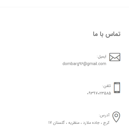
تماس با ما
ایمیل:
dombarg96@gmail.com
تلفن:
09397023585
آدرس:
کرج ، جاده ملارد ، منظریه ، گلستان 17