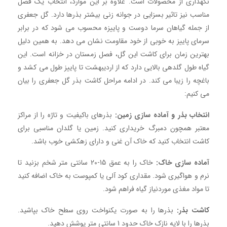
نگهداری از محصولات است. علاوه بر این موارد، انتخاب یک فصل
مناسب نیز تاثیر بسزایی در جوانه زنی بیشتر بذرها دارد. گل جعفری
از جمله گیاهان سرما دوست و پاییزه محسوب می شود که در برابر
سرمای پاییز به خوبی از خود مقاومت نشان می دهد. به همین دلیل
بهترین زمان برای کاشت این گل، فصل زمستان در خزانه است. این
گیاه طول گلدهی بالایی دارد که از اردیبهشت تا پاییز طول می کشد و
باغچه را زیبا می کند. در ادامه مراحل کاشت بذر گل جعفری را بیان
می کنیم:
انتخاب بذر و آماده سازی زمین:
بذرهای باکیفیت و تاژه را از مراکز
معتبر همچون دمبرگ خریداری کنید. زمین یا گلدان مناسبی برای
کاشت انتخاب کنید که خاک آن غنی و دارای زهکشی خوب باشد.
آماده سازی خاک:
خاک را به عمق 15-20 سانتی متر شخم بزنید تا
نرم و هواگیری شود. مقداری کود آلی یا کمپوست به خاک اضافه کنید
تا مواد مغذی موردنیاز گیاه فراهم شود.
کاشت بذر:
بذرها را به صورت یکنواخت روی سطح خاک بپاشید.
بذرها را با لایه نازک خاک حدود 1 سانتی متر پوشش دهید.