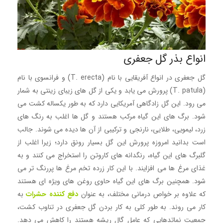
انواع بذر گل جعفری
گل جعفری در انواع آفریقایی با نام (T. erecta) و فرانسوی با نام
(T. patula) پرورش می یابد و یکی از گل های زیبای زینتی به شمار
می رود. این گل زادگاهی آمریکایی دارد که به طور یکساله کشت می
شود. برگ های این گیاه مرکب هستند و گل ها اغلب به رنگ های
زرد، لیمویی، طلایی، نارنجی و ترکیبی از آن ها دیده می شوند. جالب
است بدانید امروزه پرورش این گل بسیار رونق دارد؛ زیرا اغلب از
گلبرگ های این گیاه، رنگدانه های کاروتن را استخراج می کنند و به
غذای مرغ ها می افزایند. با این کار زرده تخم مرغ ها پررنگ تر می
شود. همچنین برگ های این گیاه حاوی روغن های ویژه ای هستند
که علاوه بر خواص درمانی مختلف، به عنوان
دفع کننده حشرات
به
کار می روند. به طور کلی به کار بردن گل جعفری در تناوب کشت،
جمعیت نماتدهایی که عامل گال ریشه هستند را کاهش می دهد.