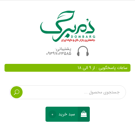
پشتیبانی:
09397023585
ساعات پاسخگویی : از 9 الی 18
سبد خرید
0