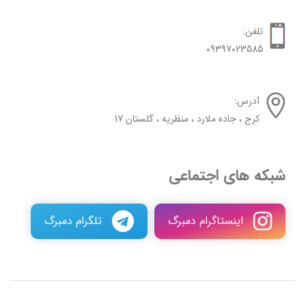
تلفن:
09397023585
آدرس:
کرج ، جاده ملارد ، منظریه ، گلستان 17
شبکه های اجتماعی
اینستاگرام دمبرگ
تلگرام دمبرگ