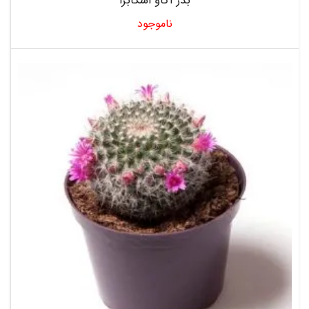
بذر آگاو اسکابرا
ناموجود