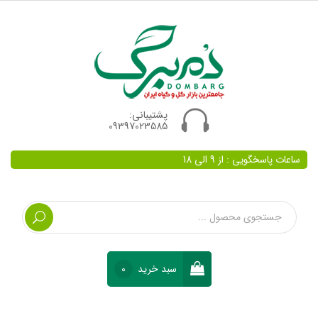
پشتیبانی:
09397023585
ساعات پاسخگویی : از 9 الی 18
سبد خرید
0