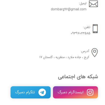
ایمیل:
dombarg96@gmail.com
تلفن:
09397023585
آدرس:
کرج ، جاده ملارد ، منظریه ، گلستان 17
شبکه های اجتماعی
اینستاگرام دمبرگ
تلگرام دمبرگ