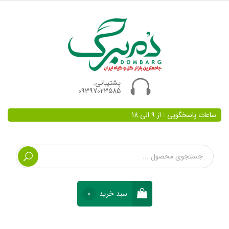
پشتیبانی:
09397023585
ساعات پاسخگویی : از 9 الی 18
سبد خرید
0